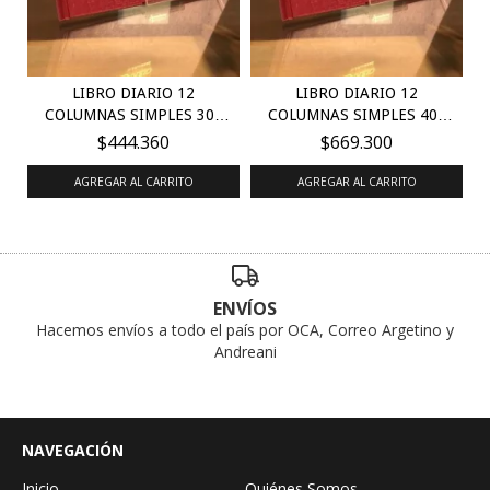
LIBRO DIARIO 12
LIBRO DIARIO 12
COLUMNAS SIMPLES 300
COLUMNAS SIMPLES 400
PÁG...
PÁG...
$444.360
$669.300
AGREGAR AL CARRITO
AGREGAR AL CARRITO
ENVÍOS
Hacemos envíos a todo el país por OCA, Correo Argetino y
Andreani
NAVEGACIÓN
Inicio
Quiénes Somos