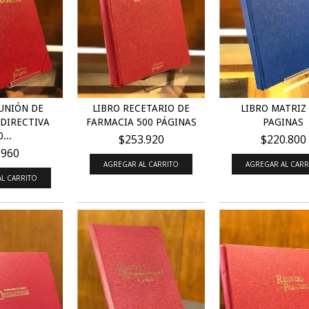
UNIÓN DE
LIBRO RECETARIO DE
LIBRO MATRIZ
DIRECTIVA
FARMACIA 500 PÁGINAS
PAGINAS
...
$253.920
$220.800
.960
AGREGAR AL CARRITO
AGREGAR AL CARR
L CARRITO