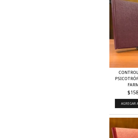
CONTROL
PSICOTRÓP
FARM
$158
AGREGAR A