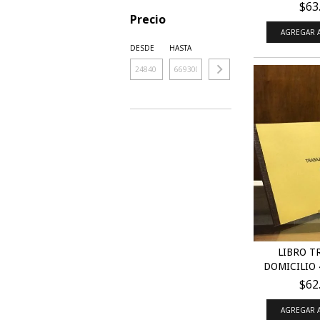
$63
Precio
AGREGAR A
DESDE
HASTA
LIBRO T
DOMICILIO 
$62
AGREGAR A