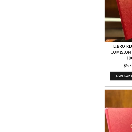
LIBRO RE
COMISION 
100
$57
AGREGAR A