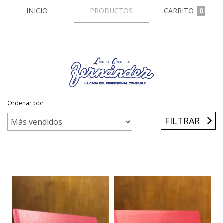
INICIO
PRODUCTOS
CARRITO
0
Ordenar por
Inicio
/
Libros Con Columnas
/
17 Columnas
FILTRAR