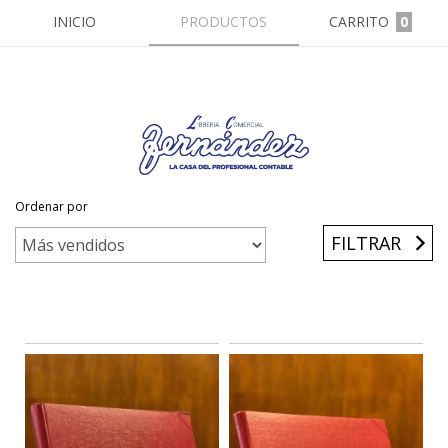
INICIO
PRODUCTOS
CARRITO
0
Ordenar por
Inicio
/
Libros Con Columnas
/
30 Columnas
FILTRAR