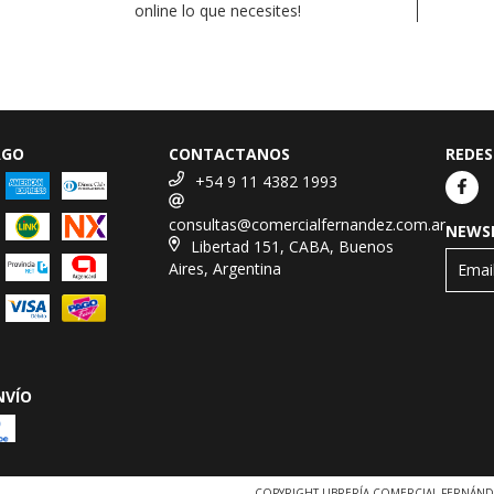
online lo que necesites!
AGO
CONTACTANOS
REDES
+54 9 11 4382 1993
consultas@comercialfernandez.com.ar
NEWS
Libertad 151, CABA, Buenos
Aires, Argentina
NVÍO
COPYRIGHT LIBRERÍA COMERCIAL FERNÁND