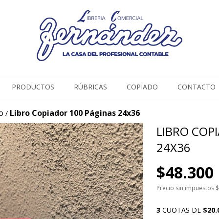
PRODUCTOS
RÚBRICAS
COPIADO
CONTACTO
o
Libro Copiador 100 Páginas 24x36
/
LIBRO COP
24X36
$48.300
Precio sin impuestos
$
3
CUOTAS DE
$20.