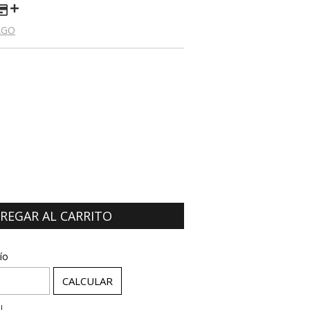
AGO
:
CAMBIAR CP
ío
CALCULAR
l