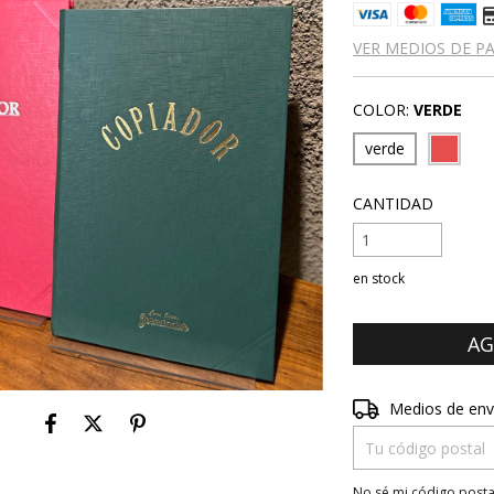
VER MEDIOS DE P
COLOR:
VERDE
verde
CANTIDAD
en stock
Entregas para el CP
Medios de env
No sé mi código posta