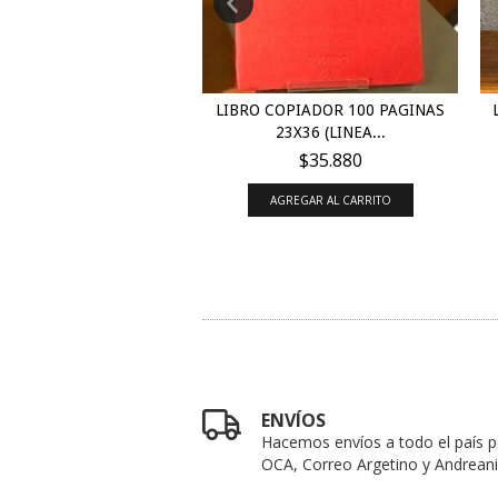
OPIADOR 200 PÁGINAS
LIBRO COPIADOR 100 PAGINAS
24X36
23X36 (LINEA...
$67.620
$35.880
GREGAR AL CARRITO
AGREGAR AL CARRITO
ENVÍOS
Hacemos envíos a todo el país p
OCA, Correo Argetino y Andreani