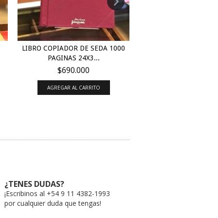
LIBRO COPIADOR DE SEDA 1000
LIBRO COPIADOR 250
PAGINAS 24X3...
23X36 (LINEA..
$690.000
$52.440
AGREGAR AL CARRITO
AGREGAR AL CARRI
¿TENES DUDAS?
¡Escribinos al +54 9 11 4382-1993
por cualquier duda que tengas!