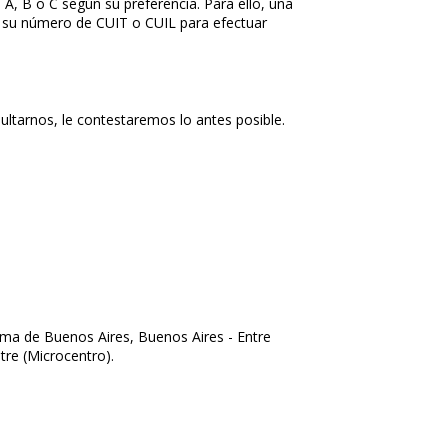
A, B o C según su preferencia. Para ello, una
 su número de CUIT o CUIL para efectuar
ultarnos, le contestaremos lo antes posible.
ma de Buenos Aires, Buenos Aires - Entre
re (Microcentro).